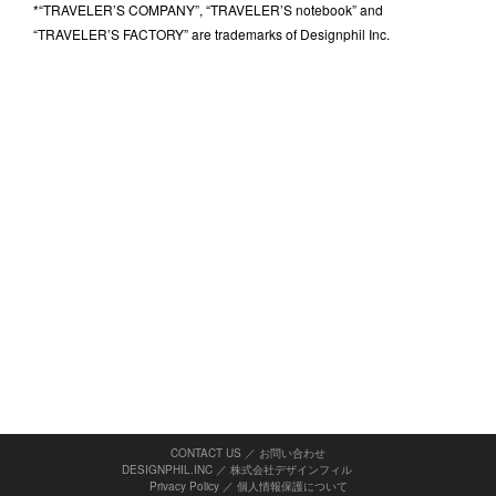
*“TRAVELER’S COMPANY”, “TRAVELER’S notebook” and
“TRAVELER’S FACTORY” are trademarks of Designphil Inc.
CONTACT US ／ お問い合わせ
DESIGNPHIL.INC ／ 株式会社デザインフィル
Privacy Policy
／
個人情報保護について