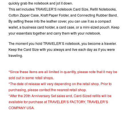
quickly grab the notebook and jot it down.
This set includes TRAVELER’S notebook Card Size, Refill Notebooks,
Cotton Zipper Case, Kraft Paper Folder, and Connecting Rubber Band.
By setting these into the leather cover, you can use it as a compact
wallet, a business card holder, a card case, or a mini-sized pouch. Keep
your essentials together and carry them with your notebook.
The moment you hold TRAVELER’S notebook, you become a traveler.
Keep the Card Size with you always and live each day as if you were
traveling.
*Since these items are all limited in quantity, please note that it may be
sold out in some retail shops.
*The date of release will vary depending on the retail shop. Prior to
purchasing, please contact the nearest retail shop.
*After the 20th Anniversary Set sales end, Card-Sized refills will be
available for purchase at TRAVELER’S FACTORY, TRAVELER’S
COMPANY USA.