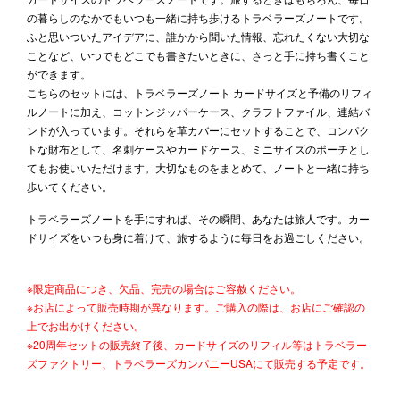
の暮らしのなかでもいつも一緒に持ち歩けるトラベラーズノートです。
ふと思いついたアイデアに、誰かから聞いた情報、忘れたくない大切な
ことなど、いつでもどこでも書きたいときに、さっと手に持ち書くこと
ができます。
こちらのセットには、トラベラーズノート カードサイズと予備のリフィ
ルノートに加え、コットンジッパーケース、クラフトファイル、連結バ
ンドが入っています。それらを革カバーにセットすることで、コンパク
トな財布として、名刺ケースやカードケース、ミニサイズのポーチとし
てもお使いいただけます。大切なものをまとめて、ノートと一緒に持ち
歩いてください。
トラベラーズノートを手にすれば、その瞬間、あなたは旅人です。カー
ドサイズをいつも身に着けて、旅するように毎日をお過ごしください。
※限定商品につき、欠品、完売の場合はご容赦ください。
※お店によって販売時期が異なります。ご購入の際は、お店にご確認の
上でお出かけください。
※20周年セットの販売終了後、カードサイズのリフィル等はトラベラー
ズファクトリー、トラベラーズカンパニーUSAにて販売する予定です。