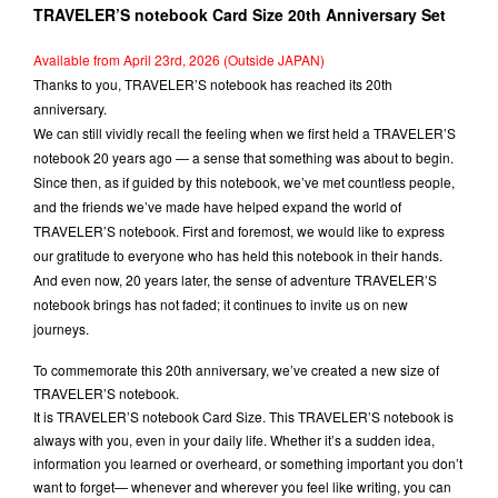
TRAVELER’S notebook Card Size 20th Anniversary Set
Available from April 23rd, 2026 (Outside JAPAN)
Thanks to you, TRAVELER’S notebook has reached its 20th
anniversary.
We can still vividly recall the feeling when we first held a TRAVELER’S
notebook 20 years ago — a sense that something was about to begin.
Since then, as if guided by this notebook, we’ve met countless people,
and the friends we’ve made have helped expand the world of
TRAVELER’S notebook. First and foremost, we would like to express
our gratitude to everyone who has held this notebook in their hands.
And even now, 20 years later, the sense of adventure TRAVELER’S
notebook brings has not faded; it continues to invite us on new
journeys.
To commemorate this 20th anniversary, we’ve created a new size of
TRAVELER’S notebook.
It is TRAVELER’S notebook Card Size. This TRAVELER’S notebook is
always with you, even in your daily life. Whether it’s a sudden idea,
information you learned or overheard, or something important you don’t
want to forget— whenever and wherever you feel like writing, you can