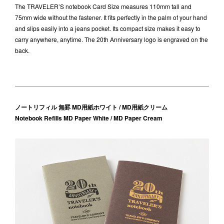
The TRAVELER’S notebook Card Size measures 110mm tall and
75mm wide without the fastener. It fits perfectly in the palm of your hand
and slips easily into a jeans pocket. Its compact size makes it easy to
carry anywhere, anytime. The 20th Anniversary logo is engraved on the
back.
ノートリフィル 無罫 MD用紙ホワイト / MD用紙クリーム
Notebook Refills MD Paper White / MD Paper Cream