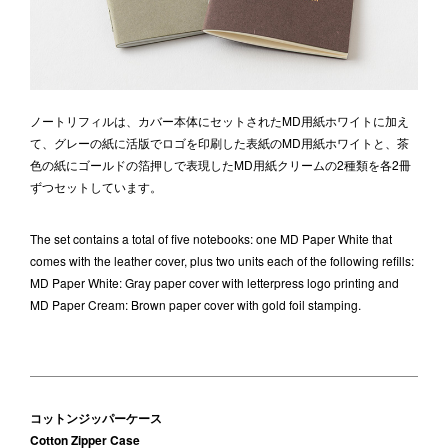
ノートリフィルは、カバー本体にセットされたMD用紙ホワイトに加え
て、グレーの紙に活版でロゴを印刷した表紙のMD用紙ホワイトと、茶
色の紙にゴールドの箔押しで表現したMD用紙クリームの2種類を各2冊
ずつセットしています。
The set contains a total of five notebooks: one MD Paper White that
comes with the leather cover, plus two units each of the following refills:
MD Paper White: Gray paper cover with letterpress logo printing and
MD Paper Cream: Brown paper cover with gold foil stamping.
コットンジッパーケース
Cotton Zipper Case