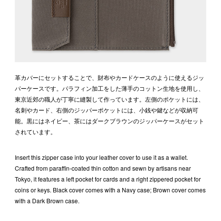
革カバーにセットすることで、財布やカードケースのように使えるジッ
パーケースです。パラフィン加工をした薄手のコットン生地を使用し、
東京近郊の職人が丁寧に縫製して作っています。左側のポケットには、
名刺やカード、右側のジッパーポケットには、小銭や鍵などが収納可
能。黒にはネイビー、茶にはダークブラウンのジッパーケースがセット
されています。
Insert this zipper case into your leather cover to use it as a wallet.
Crafted from paraffin-coated thin cotton and sewn by artisans near
Tokyo, it features a left pocket for cards and a right zippered pocket for
coins or keys. Black cover comes with a Navy case; Brown cover comes
with a Dark Brown case.