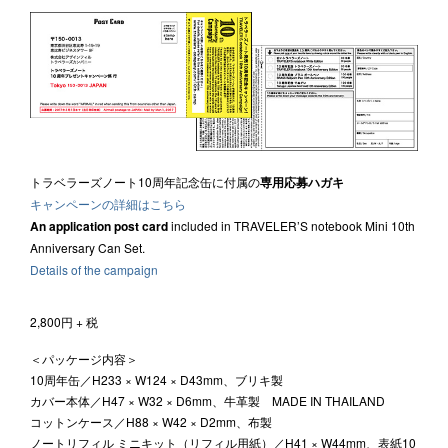
トラベラーズノート10周年記念缶に付属の
専用応募ハガキ
キャンペーンの詳細はこちら
An application post card
included in TRAVELER’S notebook Mini 10th
Anniversary Can Set.
Details of the campaign
2,800円 + 税
＜パッケージ内容＞
10周年缶／H233 × W124 × D43mm、ブリキ製
カバー本体／H47 × W32 × D6mm、牛革製 MADE IN THAILAND
コットンケース／H88 × W42 × D2mm、布製
ノートリフィル ミニキット（リフィル用紙）／H41 × W44mm、表紙10