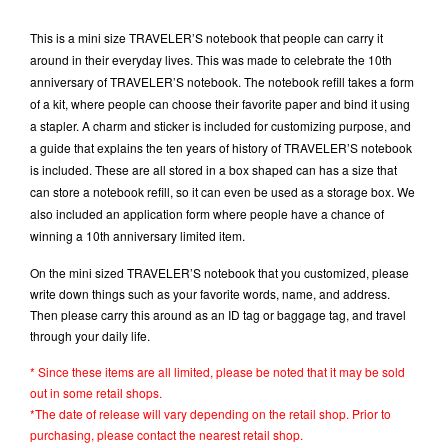
This is a mini size TRAVELER’S notebook that people can carry it
around in their everyday lives. This was made to celebrate the 10th
anniversary of TRAVELER’S notebook. The notebook refill takes a form
of a kit, where people can choose their favorite paper and bind it using
a stapler. A charm and sticker is included for customizing purpose, and
a guide that explains the ten years of history of TRAVELER’S notebook
is included. These are all stored in a box shaped can has a size that
can store a notebook refill, so it can even be used as a storage box. We
also included an application form where people have a chance of
winning a 10th anniversary limited item.
On the mini sized TRAVELER’S notebook that you customized, please
write down things such as your favorite words, name, and address.
Then please carry this around as an ID tag or baggage tag, and travel
through your daily life.
* Since these items are all limited, please be noted that it may be sold
out in some retail shops.
*The date of release will vary depending on the retail shop. Prior to
purchasing, please contact the nearest retail shop.