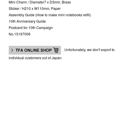
Mini Charm / Diamater7 x D3mm, Brass
Sticker / H210 x W110mm, Paper
Assembly Guide (How to make mini notebooks refill)
10th Anniversary Guide
Postcard for 10th Campaign
No.15197006
Unfortunately, we don't export to
individual customers out of Japan.