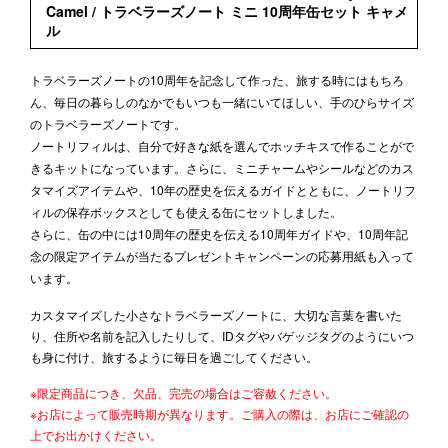
Camel / トラベラーズノート ミニ 10周年缶セット キャメ
ル
トラベラーズノートの10周年を記念して作った、旅する時にはもちろ
ん、毎日の暮らしのなかでもいつも一緒にいてほしい、手のひらサイズ
のトラベラーズノートです。
ノートリフィルは、自分で好きな紙を選んでホッチキスで作ることがで
きるキットになっています。さらに、ミニチャームやシールなどのカス
タマイズアイテムや、10年の歴史を伝えるガイドとともに、ノートリフ
ィルの保存ボックスとしても使える缶にセットしました。
さらに、缶の中には10周年の歴史を伝える10周年ガイドや、10周年記
念の限定アイテムが当たるプレゼントキャンペーンの応募用紙も入って
います。
カスタマイズした小さなトラベラーズノートに、大切な言葉を書いた
り、住所や名前を記入したりして、IDタグやバゲッジタグのようにいつ
も身に付け、旅するように毎日を過ごしてください。
※限定商品につき、欠品、完売の場合はご容赦ください。
※お店によって販売時期が異なります。ご購入の際は、お店にご確認の
上でお出かけください。