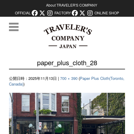
About TRAVELER'S COMPANY
OFFICIAL
FACTORY
ONLINE SHOP
コンテンツに移動
paper_plus_cloth_28
公開日時：
2025年11月13日
|
700 × 390
(
Paper Plus Cloth(Toronto,
Canada)
)