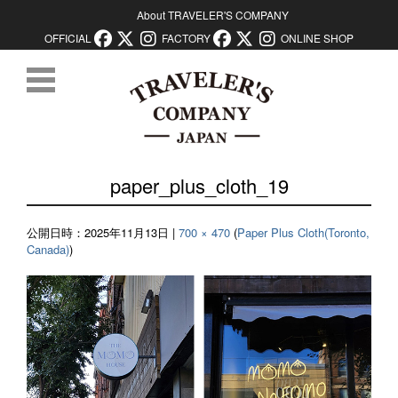
About TRAVELER'S COMPANY
OFFICIAL
FACTORY
ONLINE SHOP
コンテンツに移動
paper_plus_cloth_19
公開日時：
2025年11月13日
|
700 × 470
(
Paper Plus Cloth(Toronto,
Canada)
)