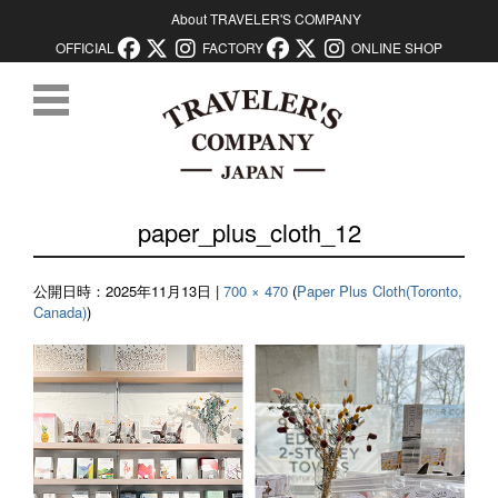
About TRAVELER'S COMPANY
OFFICIAL
FACTORY
ONLINE SHOP
コンテンツに移動
paper_plus_cloth_12
公開日時：
2025年11月13日
|
700 × 470
(
Paper Plus Cloth(Toronto,
Canada)
)