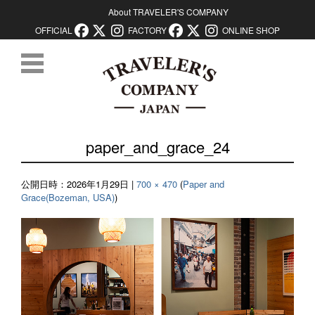
About TRAVELER'S COMPANY
OFFICIAL
FACTORY
ONLINE SHOP
コンテンツに移動
paper_and_grace_24
公開日時：
2026年1月29日
|
700 × 470
(
Paper and
Grace(Bozeman, USA)
)