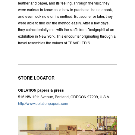
leather and paper, and its feeling. Through the visit, they
were curious to know as to how to purchase the notebook,
and even took note on its method. But sooner or later, they
were able to find out the method easily. After a few days,
they coincidentally met with the staffs from Designphil at an
exhibition in New York. This encounter originating through a
travel resembles the values of TRAVELER’S.
STORE LOCATOR
OBLATION papers & press
516 NW 12th Avenue, Portland, OREGON 97209, U.S.A.
http://www.oblationpapers.com