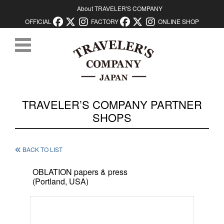
About TRAVELER'S COMPANY
OFFICIAL
FACTORY
ONLINE SHOP
コンテンツに移動
TRAVELER’S COMPANY PARTNER
SHOPS
BACK TO LIST
OBLATION papers & press
(Portland, USA)