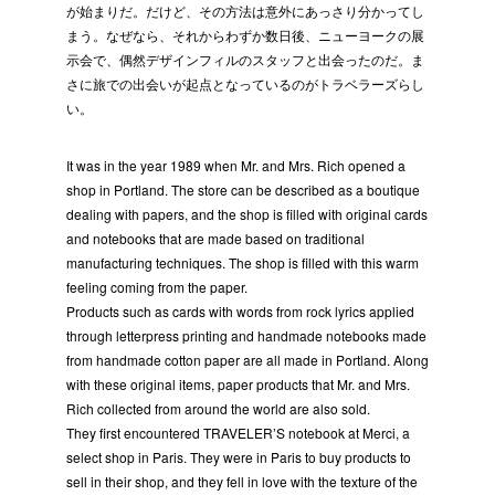
が始まりだ。だけど、その方法は意外にあっさり分かってし
まう。なぜなら、それからわずか数日後、ニューヨークの展
示会で、偶然デザインフィルのスタッフと出会ったのだ。ま
さに旅での出会いが起点となっているのがトラベラーズらし
い。
It was in the year 1989 when Mr. and Mrs. Rich opened a
shop in Portland. The store can be described as a boutique
dealing with papers, and the shop is filled with original cards
and notebooks that are made based on traditional
manufacturing techniques. The shop is filled with this warm
feeling coming from the paper.
Products such as cards with words from rock lyrics applied
through letterpress printing and handmade notebooks made
from handmade cotton paper are all made in Portland. Along
with these original items, paper products that Mr. and Mrs.
Rich collected from around the world are also sold.
They first encountered TRAVELER’S notebook at Merci, a
select shop in Paris. They were in Paris to buy products to
sell in their shop, and they fell in love with the texture of the