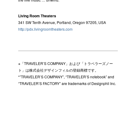
Living Room Theaters
341 SW Tenth Avenue, Portland, Oregon 97205, USA
http://pdx.livingroomtheaters.com
※「TRAVELER’S COMPANY」および「トラベラーズノー
ト」は株式会社デザインフィルの登録商標です。
*”TRAVELER’S COMPANY”, “TRAVELER’S notebook” and
“TRAVELER’S FACTORY” are trademarks of Designphil Inc.