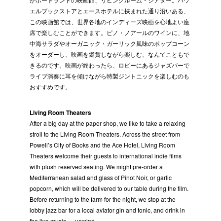
エルブックストアとエースホテルに挟まれた通り沿いある、
この映画館では、世界各地のインディーズ映画を心地よい座
席で楽しむことができます。ピノ・ノアールのワインに、地
中海サラダやオーガニック・ガーリック風味のポップコーン
をオーダーし、映画を鑑賞しながら楽しむ、なんてこともで
きるのです。映画が終わったら、ロビーにあるジャズバーで
ライブ演奏に耳を傾けながら特製ジントニックを楽しむのも
おすすめです。
Living Room Theaters
After a big day at the paper shop, we like to take a relaxing
stroll to the Living Room Theaters. Across the street from
Powell’s City of Books and the Ace Hotel, Living Room
Theaters welcome their guests to international indie films
with plush reserved seating. We might pre-order a
Mediterranean salad and glass of Pinot Noir, or garlic
popcorn, which will be delivered to our table during the film.
Before returning to the farm for the night, we stop at the
lobby jazz bar for a local aviator gin and tonic, and drink in
the live music … unwind.