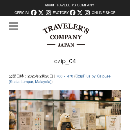
About TRAVELER'S COMPANY
OFFICIAL
FACTORY
ONLINE SHOP
コンテンツに移動
czip_04
公開日時：
2025年2月20日
|
700 × 470
(
CzipPlus by CzipLee
(Kuala Lumpur, Malaysia)
)