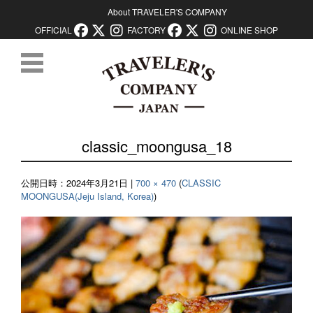
About TRAVELER'S COMPANY
OFFICIAL
FACTORY
ONLINE SHOP
コンテンツに移動
classic_moongusa_18
公開日時：
2024年3月21日
|
700 × 470
(
CLASSIC
MOONGUSA(Jeju Island, Korea)
)