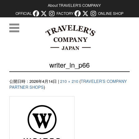
About TRAVELER'S COMPANY
OFFICIAL
FACTORY
ONLINE SHOP
コンテンツに移動
writer_in_p66
公開日時：
2026年4月14日
|
210 × 210
(
TRAVELER’S COMPANY
PARTNER SHOPS
)