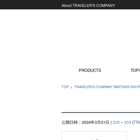
About TRAVELER'S COMPANY
コンテンツに移動
PRODUCTS
TOPI
TOP
>
TRAVELER’S COMPANY PARTNER SHO
公開日時：
2024年3月21日
|
210 × 210
(
TR