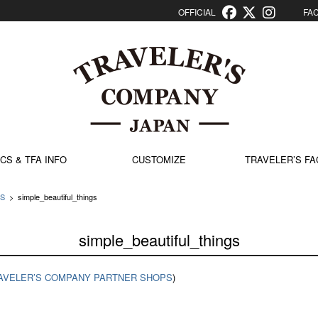
OFFICIAL
FACT
CS & TFA INFO
CUSTOMIZE
TRAVELER’S FA
PS
>
simple_beautiful_things
simple_beautiful_things
AVELER’S COMPANY PARTNER SHOPS
)