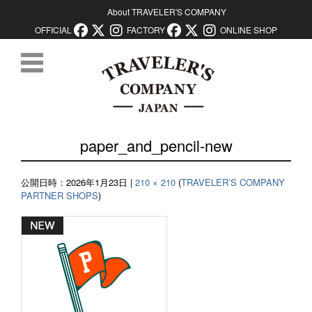
About TRAVELER'S COMPANY
OFFICIAL
FACTORY
ONLINE SHOP
コンテンツに移動
paper_and_pencil-new
公開日時：
2026年1月23日
|
210 × 210
(
TRAVELER’S COMPANY
PARTNER SHOPS
)