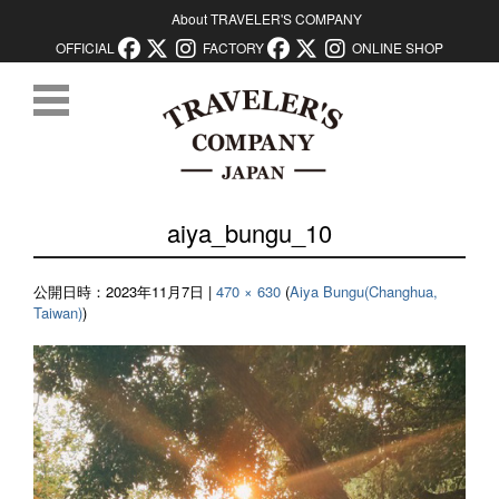
About TRAVELER'S COMPANY
OFFICIAL
FACTORY
ONLINE SHOP
コンテンツに移動
aiya_bungu_10
公開日時：
2023年11月7日
|
470 × 630
(
Aiya Bungu(Changhua,
Taiwan)
)